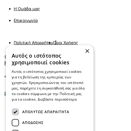
Η Ομάδα μας
Επικοινωνία
Πολιτική Απορρήτου
Όροι Χρήσης
×
Αυτός ο ιστότοπος
Αιγαίου 45 τ.κ 55133
χρησιμοποιεί cookies
Καλαμαριά - Θεσσαλονίκη
Αυτός ο ιστότοπος χρησιμοποιεί cookies
+30 2310 029099
για τη βελτίωση της εμπειρίας των
χρηστών. Χρησιμοποιώντας τον ιστότοπό
μας, παρέχετε τη συγκατάθεσή σας για όλα
info@mindfulmind.gr
τα cookies σύμφωνα με την Πολιτική μας
για τα cookies.
Διαβάστε περισσότερα
ΑΠΟΛΎΤΩΣ ΑΠΑΡΑΊΤΗΤΑ
Fb.
In.
X.
ΑΠΌΔΟΣΗΣ