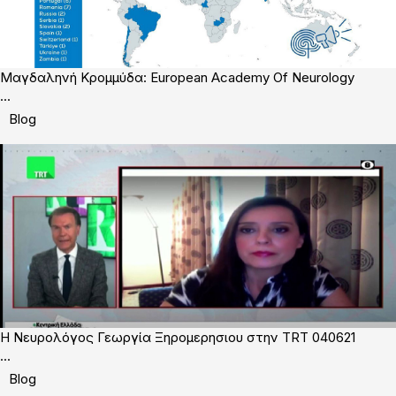
Μαγδαληνή Κρομμύδα: European Academy Of Neurology
...
Blog
Η Νευρολόγος Γεωργία Ξηρομερησιου στην TRT 040621
...
Blog