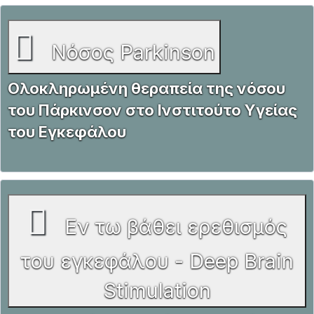
Νόσος Parkinson
Ολοκληρωμένη θεραπεία της νόσου
του Πάρκινσον στο Ινστιτούτο Υγείας
του Εγκεφάλου
Εν τω βάθει ερεθισμός
του εγκεφάλου - Deep Brain
Stimulation