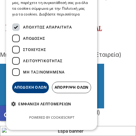
μας, παρέχετε τη συγκατάθεσή σας για όλα
τα cookies σύμφωνα με την Πολιτική μας
για τα cookies.
Διαβάστε περισσότερα
ΑΠΟΛΎΤΩΣ ΑΠΑΡΑΊΤΗΤΑ
ΑΠΌΔΟΣΗΣ
ΣΤΌΧΕΥΣΗΣ
Mέλη ΕΝΕ (Ελληνική Νευρολογική Εταιρεία)
ΛΕΙΤΟΥΡΓΙΚΌΤΗΤΑΣ
ΜΗ ΤΑΞΙΝΟΜΗΜΈΝΑ
ΑΠΟΔΟΧΉ ΌΛΩΝ
ΑΠΌΡΡΙΨΗ ΌΛΩΝ
ΕΜΦΆΝΙΣΗ ΛΕΠΤΟΜΕΡΕΙΏΝ
accessible
Μέλη GMC (General Medical Council)
POWERED BY COOKIESCRIPT