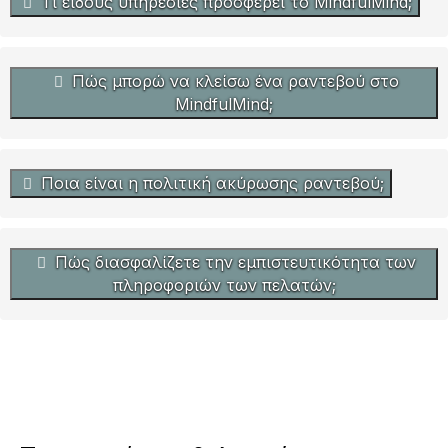
Τι είδους υπηρεσίες προσφέρει το MindfulMind;
Πώς μπορώ να κλείσω ένα ραντεβού στο
MindfulMind;
Ποια είναι η πολιτική ακύρωσης ραντεβού;
Πώς διασφαλίζετε την εμπιστευτικότητα των
πληροφοριών των πελατών;