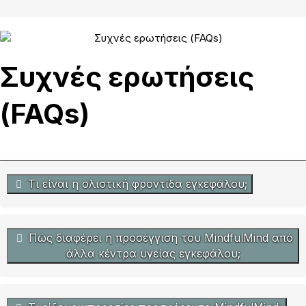
Συχνές ερωτήσεις
(FAQs)
Τι είναι η ολιστική φροντίδα εγκεφάλου;
Πώς διαφέρει η προσέγγιση του MindfulMind από
άλλα κέντρα υγείας εγκεφάλου;