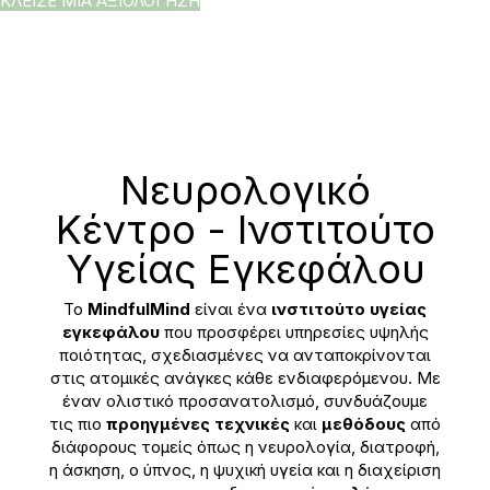
ΚΛΕΙΣΕ ΜΙΑ ΑΞΙΟΛΟΓΗΣΗ
Νευρολογικό
Κέντρο - Ινστιτούτο
Yγείας Eγκεφάλου
Το
MindfulMind
είναι ένα
ινστιτούτο υγείας
εγκεφάλου
που προσφέρει υπηρεσίες υψηλής
ποιότητας, σχεδιασμένες να ανταποκρίνονται
στις ατομικές ανάγκες κάθε ενδιαφερόμενου. Με
έναν ολιστικό προσανατολισμό, συνδυάζουμε
τις πιο
προηγμένες τεχνικές
και
μεθόδους
από
διάφορους τομείς όπως η νευρολογία, διατροφή,
η άσκηση, ο ύπνος, η ψυχική υγεία και η διαχείριση