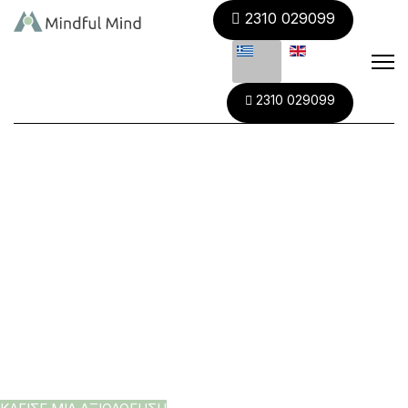
2310 029099
Νευρολογικό
2310 029099
Κέντρο
Ινστιτούτο Προληπτικής Νευρολογίας
& Υγείας Εγκεφάλου