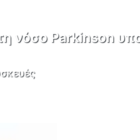
 τη νόσο Parkinson υ
υσκευές