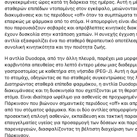
συγκεκριμένες ώρες κατά τη διάρκεια της ημέρας. Αυτή η μ
σταθερών επιπέδων ντοπαμίνης στον εγκέφαλο, μειώνοντας έ
διακυμάνσεις και τις περιόδους «off» όταν τα συμπτώματα 
επαρκώς με φάρμακα από το στόμα. Η απομορφίνη είναι ιδια
που παρουσιάζουν σοβαρές και απρόβλεπτες κινητικές διακ
έχουν δυσκολία στην κατάποση χαπιών. Η συνεχής έγχυση 
αντλία εξασφαλίζει ένα πιο σταθερό θεραπευτικό αποτέλεσ
συνολική κινητικότητα και την ποιότητα ζωής.
Η αντλία Duodopa, από την άλλη πλευρά, παρέχει μια μορφ
καρβιντόπα απευθείας στο λεπτό έντερο μέσω μιας διαδερμ
γαστροστομίας με καθετήρα στη νήστιδα (PEG-J). Αυτή η ά
το στομάχι, οδηγώντας σε πιο σταθερές συγκεντρώσεις της
Διατηρώντας σταθερά επίπεδα φαρμάκου, η αντλία Duodopa 
διακυμάνσεις και τη δυσκινησία που σχετίζονται με τη θερα
στόμα. Είναι ιδιαίτερα ωφέλιμο για ασθενείς σε προχωρημέ
Πάρκινσον που βιώνουν σημαντικές περιόδους «off» και α
από του στόματος φάρμακα. Και οι δύο αντλίες απομορφίνη
προσεκτική επιλογή ασθενών, εκπαίδευση και τακτική παρ
επαγγελματίες υγείας για προσαρμογή των δόσεων και πα
παρενεργειών, διασφαλίζοντας τη βέλτιστη διαχείριση των
Πάρκινσον.