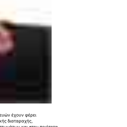
κευών έχουν φέρει
κής διαταραχής,
πτωμάτων και στην ποιότητα