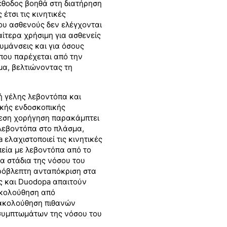
έθοδος βοηθά στη διατήρηση
τσι τις κινητικές
του ασθενούς δεν ελέγχονται
ίτερα χρήσιμη για ασθενείς
υμάνσεις και για όσους
που παρέχεται από την
μα, βελτιώνοντας τη
ή γέλης λεβοντόπα και
ικής ενδοσκοπικής
μεση χορήγηση παρακάμπτει
 λεβοντόπα στο πλάσμα,
ελαχιστοποιεί τις κινητικές
πεία με λεβοντόπα από το
να στάδια της νόσου του
πρόβλεπτη ανταπόκριση στα
ς και Duodopa απαιτούν
ακολούθηση από
ρακολούθηση πιθανών
 συμπτωμάτων της νόσου του