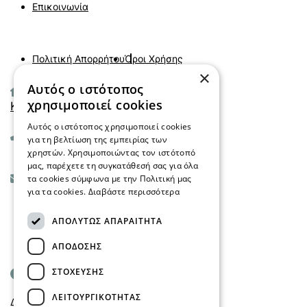
Επικοινωνία
Πολιτική Απορρήτου
Όροι Χρήσης
×
Αυτός ο ιστότοπος
Αιγαίου 45 τ.κ 55133
χρησιμοποιεί cookies
Καλαμαριά - Θεσσαλονίκη
Αυτός ο ιστότοπος χρησιμοποιεί cookies
+30 2310 029099
για τη βελτίωση της εμπειρίας των
χρηστών. Χρησιμοποιώντας τον ιστότοπό
μας, παρέχετε τη συγκατάθεσή σας για όλα
info@mindfulmind.gr
τα cookies σύμφωνα με την Πολιτική μας
για τα cookies.
Διαβάστε περισσότερα
ΑΠΟΛΎΤΩΣ ΑΠΑΡΑΊΤΗΤΑ
Fb.
In.
X.
ΑΠΌΔΟΣΗΣ
ΣΤΌΧΕΥΣΗΣ
Ωράριο
ΛΕΙΤΟΥΡΓΙΚΌΤΗΤΑΣ
ΔEY-ΠAP: 10.00 - 15.00 & 16.00 - 20.00